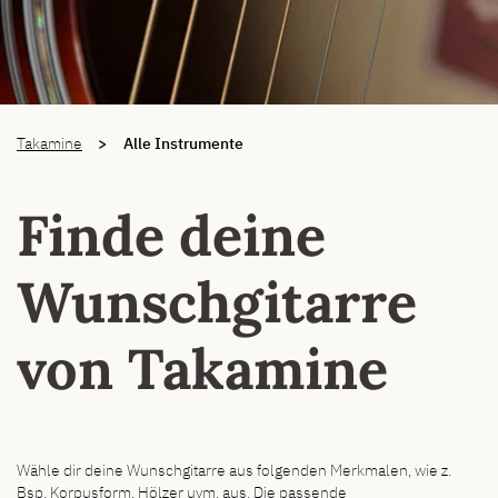
You are here:
Takamine
Alle Instrumente
Finde deine
Wunschgitarre
von Takamine
Wähle dir deine Wunschgitarre aus folgenden Merkmalen, wie z.
Bsp. Korpusform, Hölzer uvm. aus. Die passende