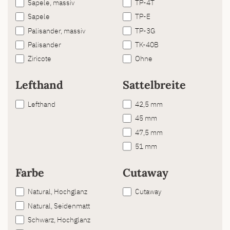
Sapele, massiv
TP-4T
Sapele
TP-E
Palisander, massiv
TP-3G
Palisander
TK-40B
Ziricote
Ohne
Lefthand
Sattelbreite
Lefthand
42,5 mm
45 mm
47,5 mm
51 mm
Farbe
Cutaway
Natural, Hochglanz
Cutaway
Natural, Seidenmatt
Schwarz, Hochglanz