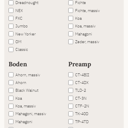
Dreadnought
Fichte
NEX
Fichte, massiv
FXC
Koa
Jumbo
Koa, massiv
New Yorker
Mahagoni
OM
Zeder, massiv
Classic
Boden
Preamp
Ahorn, massiv
CT-4BII
Ahorn
CT-4DX
Black Walnut
TLD-2
Koa
CT-3N
Koa, massiv
CTF-2N
Mahagoni, massiv
TK-40D
Mahagoni
TP-4TD