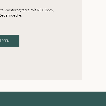
tte Westerngitarre mit NEX Body,
Zederndecke.
WISSEN