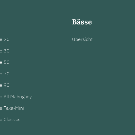
Bässe
ie 20
Übersicht
ie 30
ie 50
ie 70
ie 90
e All Mahogany
e Taka-Mini
e Classics