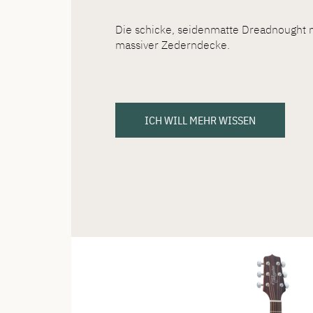
Die schicke, seidenmatte Dreadnought
massiver Zederndecke.
ICH WILL MEHR WISSEN