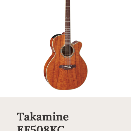
Takamine
EF508KC