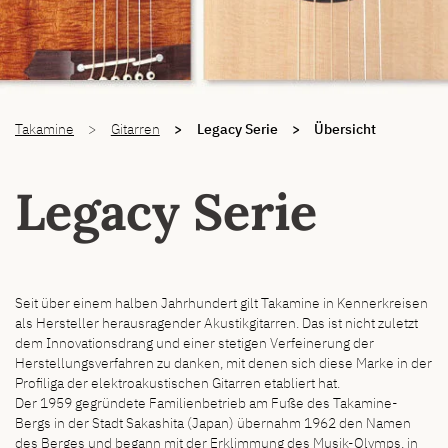
You are here:
Takamine
Gitarren
Legacy Serie
Übersicht
Legacy Serie
Seit über einem halben Jahrhundert gilt Takamine in Kennerkreisen
als Hersteller herausragender Akustikgitarren. Das ist nicht zuletzt
dem Innovationsdrang und einer stetigen Verfeinerung der
Herstellungsverfahren zu danken, mit denen sich diese Marke in der
Profiliga der elektroakustischen Gitarren etabliert hat.
Der 1959 gegründete Familienbetrieb am Fuße des Takamine-
Bergs in der Stadt Sakashita (Japan) übernahm 1962 den Namen
des Berges und begann mit der Erklimmung des Musik-Olymps, in