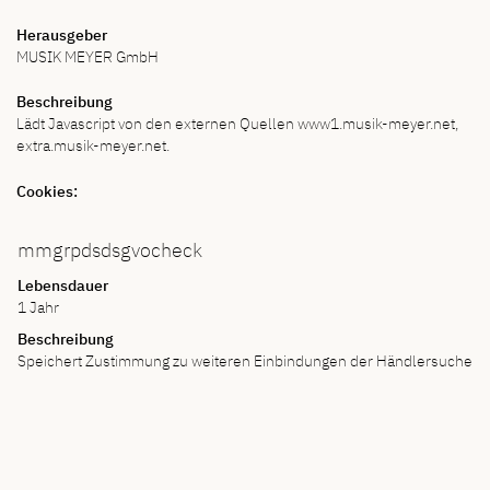
Herausgeber
MUSIK MEYER GmbH
Beschreibung
Lädt Javascript von den externen Quellen www1.musik-meyer.net,
extra.musik-meyer.net.
Cookies:
mmgrpdsdsgvocheck
Lebensdauer
1 Jahr
Beschreibung
Speichert Zustimmung zu weiteren Einbindungen der Händlersuche