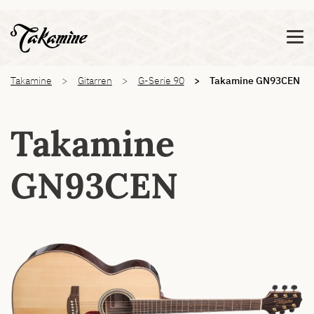
Zeige besser passende Version dieser Seite
Diese Meldung nicht mehr anzeigen
You are here:
Takamine
Gitarren
G-Serie 90
Takamine GN93CEN
Takamine
GN93CEN