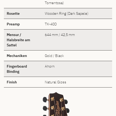
Tomentosa)
Rosette
Wooden Ring (Dark Sapele)
Preamp
TK-40D
Mensur /
644 mm / 42,5 mm
Halsbreite am
Sattel
Mechaniken
Gold / Black
Fingerboard
Ahorn
Binding
Finish
Natural Gloss