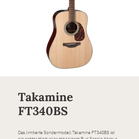
Takamine
FT340BS
Das limitierte Sondermodell Takamine FT340BS ist
ein echter Hingucker mit seinem Burl Sapele Korpus.