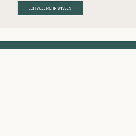
ICH WILL MEHR WISSEN
Gitarren
Pro Serie
G-Serie 20
Legacy Serie
G-Serie 30
Thermal Top Serie
G-Serie 50
Signature Serie
G-Serie 70