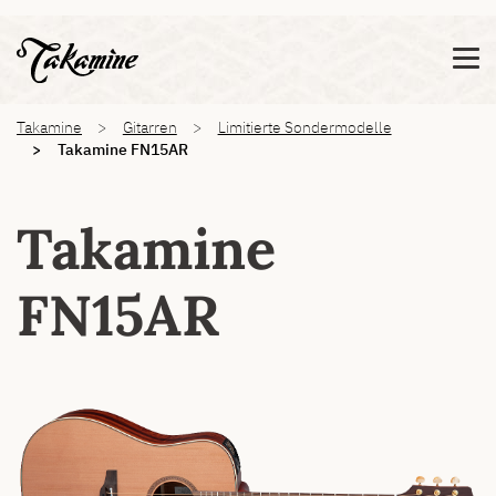
Zeige besser passende Version dieser Seite
Diese Meldung nicht mehr anzeigen
You are here:
Takamine
Gitarren
Limitierte Sondermodelle
Takamine FN15AR
Takamine
FN15AR