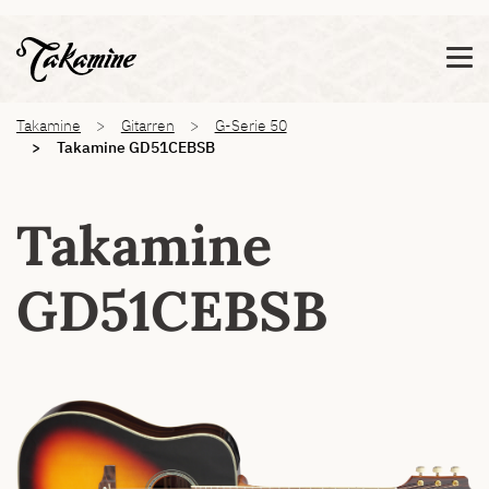
Zeige besser passende Version dieser Seite
Diese Meldung nicht mehr anzeigen
You are here:
Takamine
Gitarren
G-Serie 50
Takamine GD51CEBSB
Takamine
GD51CEBSB