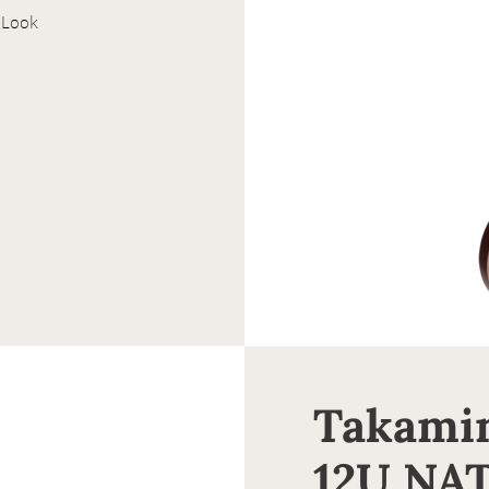
-Look
Takami
12U NA