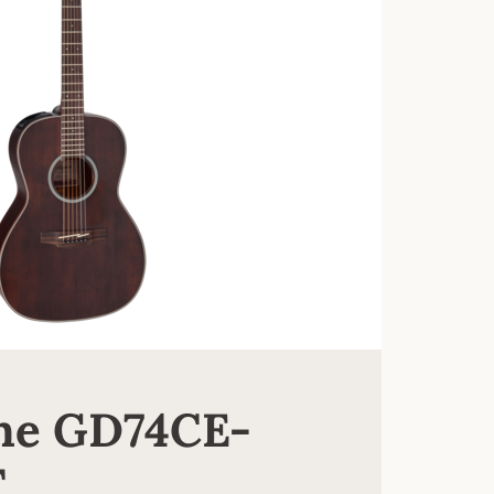
ne GD74CE-
T