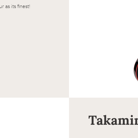
 as its finest!
Takami