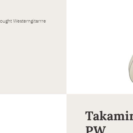
ought Westerngitarrre
Takami
PW