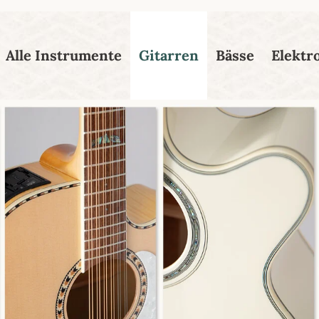
esser passende Version dieser Seite
Diese Meldung nicht mehr
Alle Instrumente
Gitarren
Bässe
Elektr