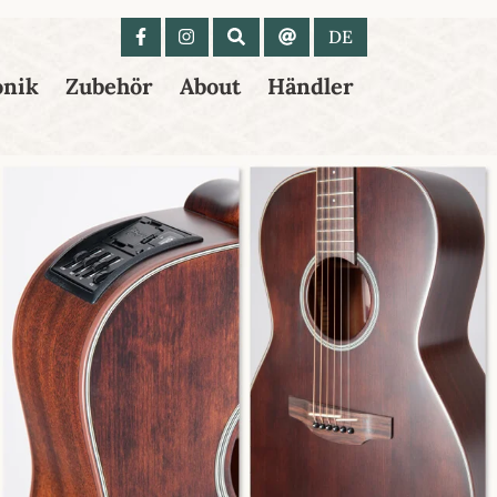
 anzeigen
DE
onik
Zubehör
About
Händler