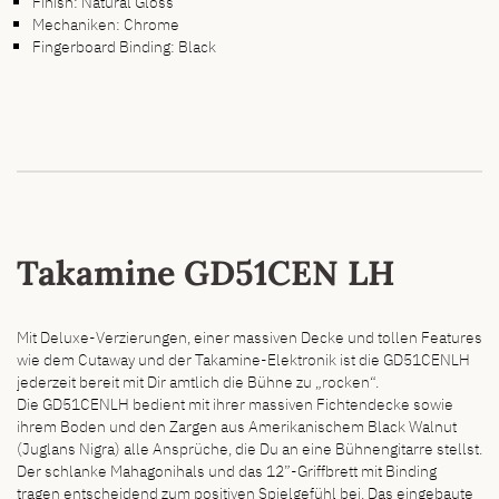
Finish: Natural Gloss
Mechaniken: Chrome
Fingerboard Binding: Black
Takamine GD51CEN LH
Mit Deluxe-Verzierungen, einer massiven Decke und tollen Features
wie dem Cutaway und der Takamine-Elektronik ist die GD51CENLH
jederzeit bereit mit Dir amtlich die Bühne zu „rocken“.
Die GD51CENLH bedient mit ihrer massiven Fichtendecke sowie
ihrem Boden und den Zargen aus Amerikanischem Black Walnut
(Juglans Nigra) alle Ansprüche, die Du an eine Bühnengitarre stellst.
Der schlanke Mahagonihals und das 12”-Griffbrett mit Binding
tragen entscheidend zum positiven Spielgefühl bei. Das eingebaute