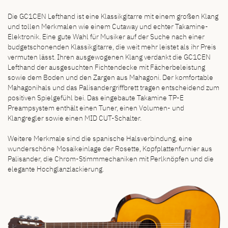
Die GC1CEN Lefthand ist eine Klassikgitarre mit einem großen Klang
und tollen Merkmalen wie einem Cutaway und echter Takamine-
Elektronik. Eine gute Wahl für Musiker auf der Suche nach einer
budgetschonenden Klassikgitarre, die weit mehr leistet als ihr Preis
vermuten lässt. Ihren ausgewogenen Klang verdankt die GC1CEN
Lefthand der ausgesuchten Fichtendecke mit Fächerbeleistung
sowie dem Boden und den Zargen aus Mahagoni. Der komfortable
Mahagonihals und das Palisandergriffbrett tragen entscheidend zum
positiven Spielgefühl bei. Das eingebaute Takamine TP-E
Preampsystem enthält einen Tuner, einen Volumen- und
Klangregler sowie einen MID CUT-Schalter.
Weitere Merkmale sind die spanische Halsverbindung, eine
wunderschöne Mosaikeinlage der Rosette, Kopfplattenfurnier aus
Palisander, die Chrom-Stimmmechaniken mit Perlknöpfen und die
elegante Hochglanzlackierung.