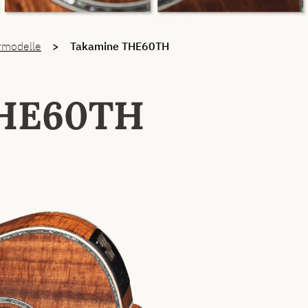
rmodelle
Takamine THE60TH
THE60TH