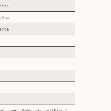
s Koa
s Koa
s Koa
at) in echter Goldeinfassung (18 Karat)