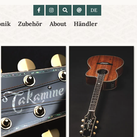
 anzeigen
DE
onik
Zubehör
About
Händler