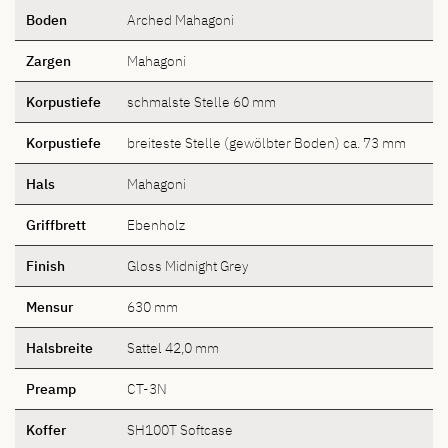
Boden
Arched Mahagoni
Zargen
Mahagoni
Korpustiefe
schmalste Stelle 60 mm
Korpustiefe
breiteste Stelle (gewölbter Boden) ca. 73 mm
Hals
Mahagoni
Griffbrett
Ebenholz
Finish
Gloss Midnight Grey
Mensur
630 mm
Halsbreite
Sattel 42,0 mm
Preamp
CT-3N
Koffer
SH100T Softcase