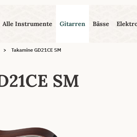
esser passende Version dieser Seite
Diese Meldung nicht mehr
Alle Instrumente
Gitarren
Bässe
Elektr
Takamine GD21CE SM
D21CE SM