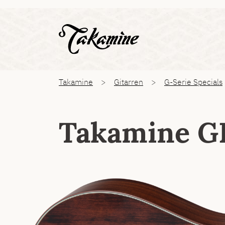
Zeige b
You are here:
Takamine
Gitarren
G-Serie Specials
Takamine G