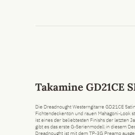
Takamine GD21CE 
Die Dreadnought Westerngitarre GD21CE Satin M
Fichtendeckenton und rauen Mahagoni-Look ste
ist eines der beliebtesten Finishs der letzten
gibt es das erste G-Serienmodell in diesem De
Dreadnought ist mit dem TP-3G Preamp ausges