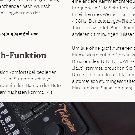
eine andere Kammertonfreque
uenzbänder nach Wunsch
Frequenz in 1Hz-Schritten z
enkungsbereich der
Erreichen des Werts 445Hz, s
438Hz. Der zuletzt gewählte
Tuner verwendet. Somit kanns
usgangspegel des
anderen Stimmungen (Bläser u
Um live ohne groß Aufsehen 
ch-Funktion
Mitmusikern auf die Nerven zu
Drücken des TUNER POWER-Ta
„laut“ stimmst, brauchen Si
 sich komfortabel bedienen.
Drücke ihn ein drittes Mal, u
rt. Zum Stimmen schlage
automatisch stummgeschaltet,
 daraufhin den Namen der Note
Minuten kein Signal empfängt
 am nächsten kommt. Mit