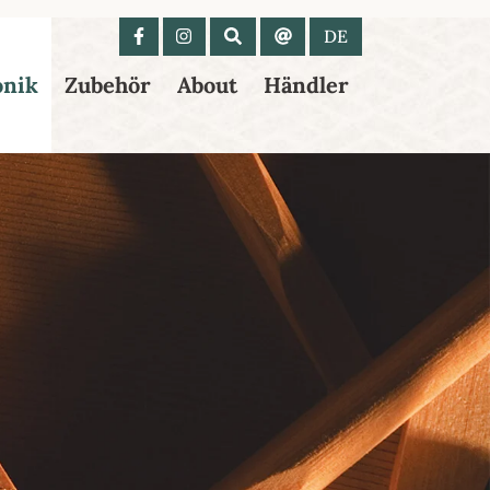
 anzeigen
DE
onik
Zubehör
About
Händler