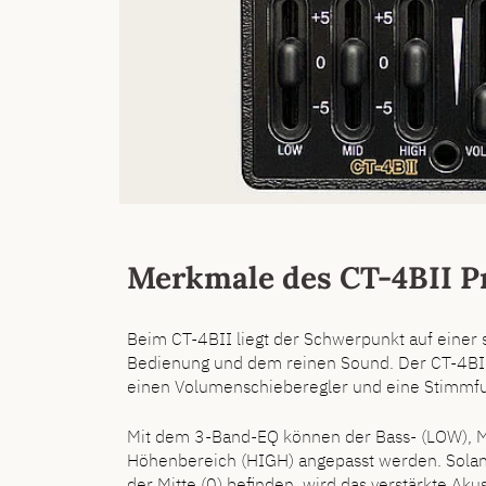
Merkmale des CT-4BII 
Beim CT-4BII liegt der Schwerpunkt auf einer 
Bedienung und dem reinen Sound. Der CT-4BII
einen Volumenschieberegler und eine Stimmfu
Mit dem 3-Band-EQ können der Bass- (LOW), M
Höhenbereich (HIGH) angepasst werden. Solang
der Mitte (0) befinden, wird das verstärkte Aku