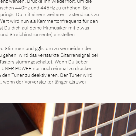
nz wählen. Drücke ihn wiederholt, um die
wischen 440Hz und 445Hz zu erhöhen. Bei
pringst Du mit einem weiteren Tastendruck zu
 Wert wird nun als Kammertonfrequenz für den
t Du dich auf deine Mitmusiker mit etwas
nd Streichinstrumente) einstellen.
zu Stimmen und ggfs. um zu vermeiden den
 gehen, wird das verstärkte Gitarrensignal bei
sters stummgeschaltet. Wenn Du lieber
e TUNER POWER nur noch einmal zu drücken.
m den Tuner zu deaktivieren. Der Tuner wird
 wenn der Vorverstärker länger als zwei
.