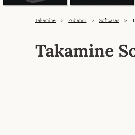
You are here:
Takamine
Zubehör
Softcases
T
Takamine So