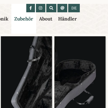
 anzeigen
DE
onik
Zubehör
About
Händler