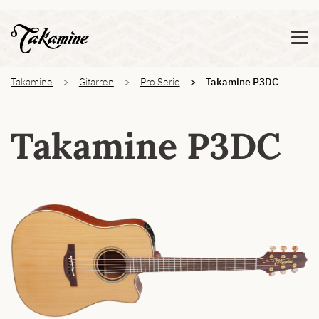
Zeige besser passende Version dieser Seite
Diese Meldung nicht mehr anzeigen
You are here:
Takamine
Gitarren
Pro Serie
Takamine P3DC
Takamine P3DC