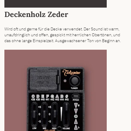
Deckenholz Zeder
Wird oft und gerne für die Decke verwendet. Der Sound ist warm,
unaufdringlich und offen, gespickt mit herrlichen Obertönen, und
das ohne lange Einspielzeit. Ausgewachsener Ton von Beginn an.