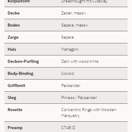
Korpusform
Dreadnought mit Cutaway
Decke
Zeder, massiv
Boden
Sapele, massiv
Zarge
Sapele
Hals
Mahagoni
Decken-Purfling
Dark with wood trims
Body-Binding
Ivoroid
Griffbrett
Palisander
Steg
Pinless / Palisander
Rosette
Concentric Rings with Wooden
Marquetry
Preamp
CT4B II