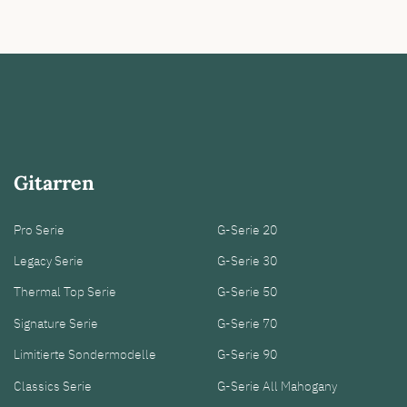
Gitarren
Pro Serie
G-Serie 20
Legacy Serie
G-Serie 30
Thermal Top Serie
G-Serie 50
Signature Serie
G-Serie 70
Limitierte Sondermodelle
G-Serie 90
Classics Serie
G-Serie All Mahogany