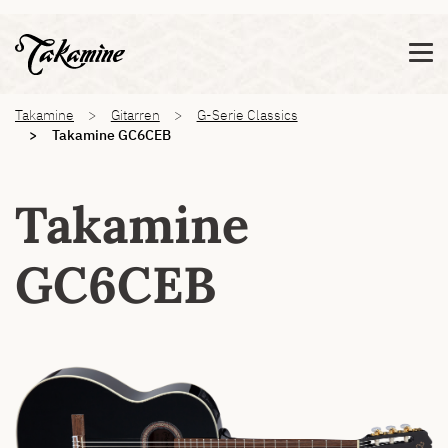
Zeige besser passende Version dieser Seite
Diese Meldung nicht mehr anzeigen
You are here:
Takamine
Gitarren
G-Serie Classics
Takamine GC6CEB
Takamine
GC6CEB