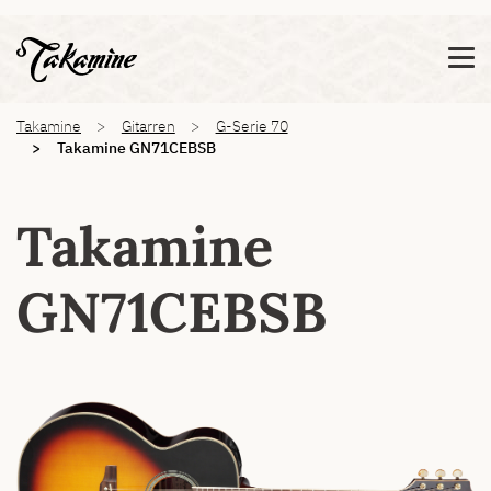
Zeige besser passende Version dieser Seite
Diese Meldung nicht mehr anzeigen
You are here:
Takamine
Gitarren
G-Serie 70
Takamine GN71CEBSB
Takamine
GN71CEBSB