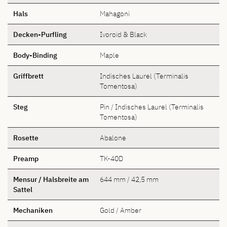
Hals
Mahagoni
Decken-Purfling
Ivoroid & Black
Body-Binding
Maple
Griffbrett
Indisches Laurel (Terminalis
Tomentosa)
Steg
Pin / Indisches Laurel (Terminalis
Tomentosa)
Rosette
Abalone
Preamp
TK-40D
Mensur / Halsbreite am
644 mm / 42,5 mm
Sattel
Mechaniken
Gold / Amber