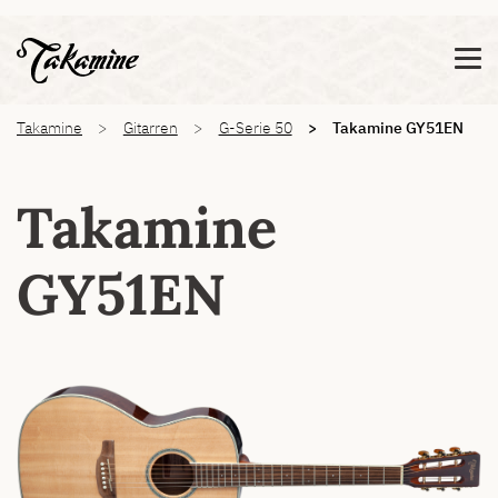
Zeige besser passende Version dieser Seite
Diese Meldung nicht mehr anzeigen
You are here:
Takamine
Gitarren
G-Serie 50
Takamine GY51EN
Takamine
GY51EN