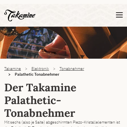
Zeige besser passende Version dieser Seite
Diese Meldung nicht mehr anzeigen
You are here:
Takamine
Elektronik
Tonabnehmer
Palathetic Tonabnehmer
Der Takamine
Palathetic-
Tonabnehmer
Mit sechs (also je Saite) abgeschirmten Piezo-Kristallelementen ist