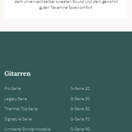
dem unverwechselbar sweeten Sound und dem gewohnt
guten Takamine Spielkomfort.
Gitarren
Pro Serie
G-Serie 20
Legacy Serie
G-Serie 30
Thermal Top Serie
G-Serie 50
Signature Serie
G-Serie 70
Limitierte Sondermodelle
G-Serie 90