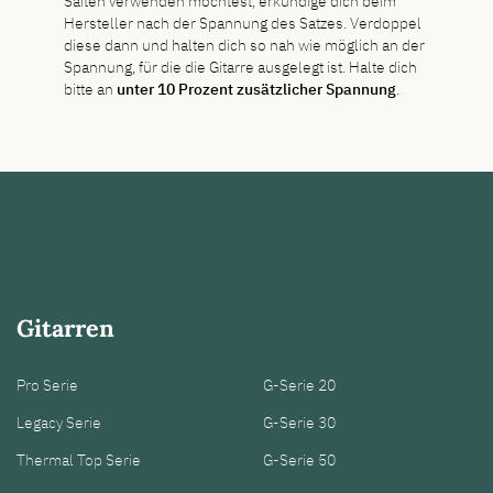
Saiten verwenden möchtest, erkundige dich beim
Hersteller nach der Spannung des Satzes. Verdoppel
diese dann und halten dich so nah wie möglich an der
Spannung, für die die Gitarre ausgelegt ist. Halte dich
bitte an
unter 10 Prozent zusätzlicher Spannung
.
Gitarren
Pro Serie
G-Serie 20
Legacy Serie
G-Serie 30
Thermal Top Serie
G-Serie 50