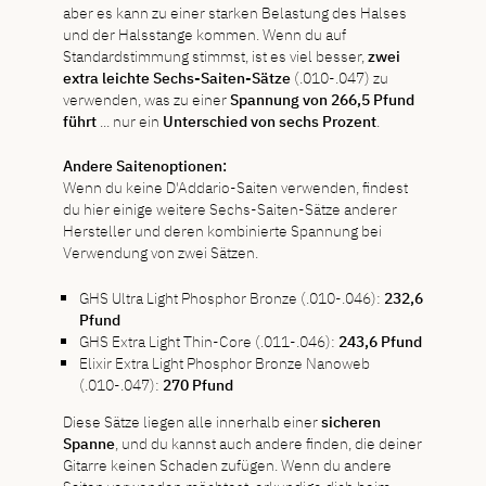
aber es kann zu einer starken Belastung des Halses
und der Halsstange kommen. Wenn du auf
Standardstimmung stimmst, ist es viel besser,
zwei
extra leichte Sechs-Saiten-Sätze
(.010-.047) zu
verwenden, was zu einer
Spannung von 266,5 Pfund
führt
... nur ein
Unterschied von sechs Prozent
.
Andere Saitenoptionen:
Wenn du keine D'Addario-Saiten verwenden, findest
du hier einige weitere Sechs-Saiten-Sätze anderer
Hersteller und deren kombinierte Spannung bei
Verwendung von zwei Sätzen.
GHS Ultra Light Phosphor Bronze (.010-.046):
232,6
Pfund
GHS Extra Light Thin-Core (.011-.046):
243,6 Pfund
Elixir Extra Light Phosphor Bronze Nanoweb
(.010-.047):
270 Pfund
Diese Sätze liegen alle innerhalb einer
sicheren
Spanne
, und du kannst auch andere finden, die deiner
Gitarre keinen Schaden zufügen. Wenn du andere