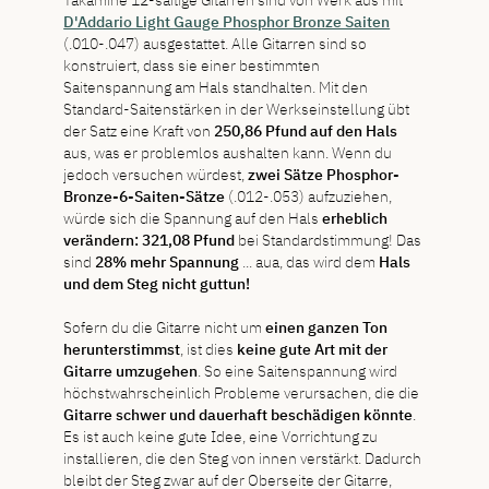
D'Addario Light Gauge Phosphor Bronze Saiten
(.010-.047) ausgestattet. Alle Gitarren sind so
konstruiert, dass sie einer bestimmten
Saitenspannung am Hals standhalten. Mit den
Standard-Saitenstärken in der Werkseinstellung übt
der Satz eine Kraft von
250,86 Pfund auf den Hals
aus, was er problemlos aushalten kann. Wenn du
jedoch versuchen würdest,
zwei Sätze Phosphor-
Bronze-6-Saiten-Sätze
(.012-.053) aufzuziehen,
würde sich die Spannung auf den Hals
erheblich
verändern: 321,08 Pfund
bei Standardstimmung! Das
sind
28% mehr Spannung
... aua, das wird dem
Hals
und dem Steg nicht guttun!
Sofern du die Gitarre nicht um
einen ganzen Ton
herunterstimmst
, ist dies
keine gute Art mit der
Gitarre umzugehen
. So eine Saitenspannung wird
höchstwahrscheinlich Probleme verursachen, die die
Gitarre schwer und dauerhaft beschädigen könnte
.
Es ist auch keine gute Idee, eine Vorrichtung zu
installieren, die den Steg von innen verstärkt. Dadurch
bleibt der Steg zwar auf der Oberseite der Gitarre,