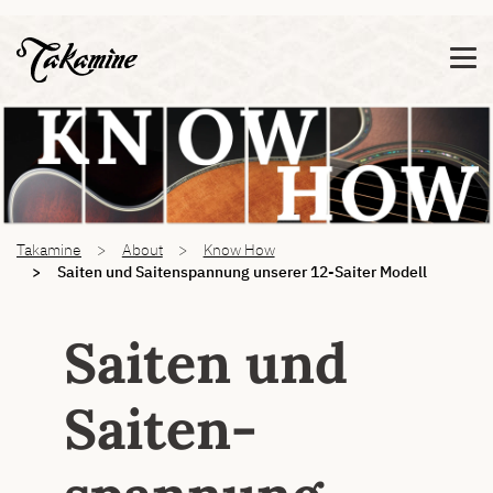
Zeige besser passende Version dieser Seite
Diese Meldung nicht mehr anzeigen
You are here:
Takamine
About
Know How
Saiten und Saitenspannung unserer 12-Saiter Modell
Saiten und
Saiten­