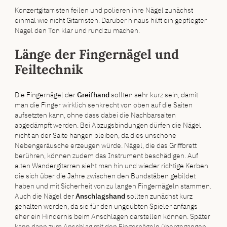
Konzertgitarristen feilen und polieren ihre Nägel zunächst
einmal wie nicht Gitarristen. Darüber hinaus hilft ein gepflegter
Nagel den Ton klar und rund zu machen.
Länge der Fingernägel und
Feiltechnik
Die Fingernägel der
Greifhand
sollten sehr kurz sein, damit
man die Finger wirklich senkrecht von oben auf die Saiten
aufsetzten kann, ohne dass dabei die Nachbarsaiten
abgedämpft werden. Bei Abzugsbindungen dürfen die Nägel
nicht an der Saite hängen bleiben, da dies unschöne
Nebengeräusche erzeugen würde. Nägel, die das Griffbrett
berühren, können zudem das Instrument beschädigen. Auf
alten Wandergitarren sieht man hin und wieder richtige Kerben
die sich über die Jahre zwischen den Bundstäben gebildet
haben und mit Sicherheit von zu langen Fingernägeln stammen.
Auch die Nägel der
Anschlagshand
sollten zunächst kurz
gehalten werden, da sie für den ungeübten Spieler anfangs
eher ein Hindernis beim Anschlagen darstellen können. Später
kann dann zum Anschlag mit den Fingernägeln übergegangen