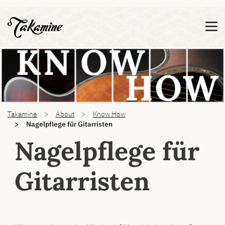
Zeige besser passende Version dieser Seite
Diese Meldung nicht mehr anzeigen
You are here:
Takamine
About
Know How
Nagelpflege für Gitarristen
Nagelpflege für
Gitarristen