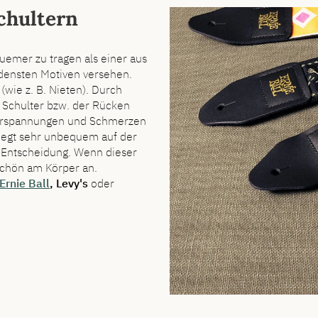
chultern
quemer zu tragen als einer aus
edensten Motiven versehen.
(wie z. B. Nieten). Durch
e Schulter bzw. der Rücken
 Verspannungen und Schmerzen
 liegt sehr unbequem auf der
re Entscheidung. Wenn dieser
schön am Körper an.
Ernie Ball
, Levy's
oder