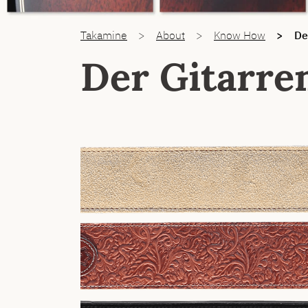
You are here:
Takamine
About
Know How
De
Der Gitarre