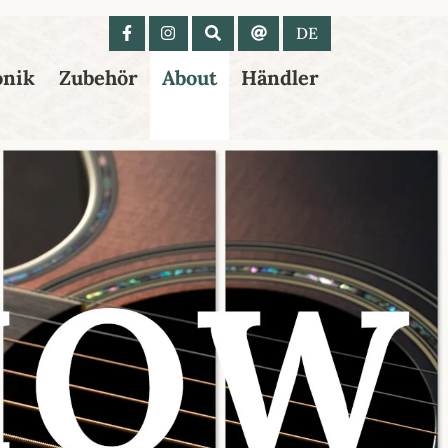
 anzeigen
DE
onik
Zubehör
About
Händler