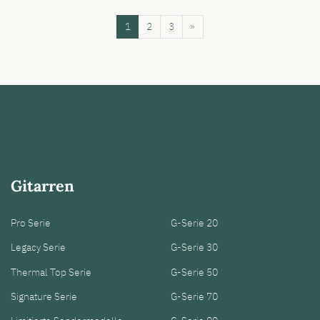
1
2
3
»
Gitarren
Pro Serie
G-Serie 20
Legacy Serie
G-Serie 30
Thermal Top Serie
G-Serie 50
Signature Serie
G-Serie 70