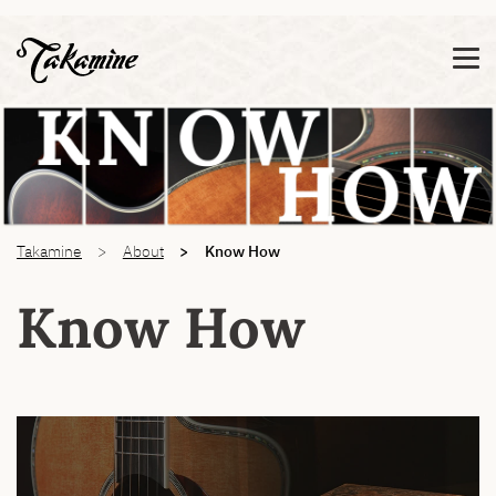
Zeige besser passende Version dieser Seite
Diese Meldung nicht mehr anzeigen
You are here:
Takamine
About
Know How
Know How